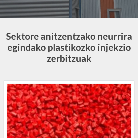
Sektore anitzentzako neurrira
egindako plastikozko injekzio
zerbitzuak