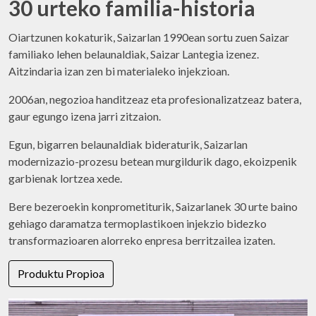
30 urteko familia-historia
Oiartzunen kokaturik, Saizarlan 1990ean sortu zuen Saizar
familiako lehen belaunaldiak, Saizar Lantegia izenez.
Aitzindaria izan zen bi materialeko injekzioan.
2006an, negozioa handitzeaz eta profesionalizatzeaz batera,
gaur egungo izena jarri zitzaion.
Egun, bigarren belaunaldiak bideraturik, Saizarlan
modernizazio-prozesu betean murgildurik dago, ekoizpenik
garbienak lortzea xede.
Bere bezeroekin konprometiturik, Saizarlanek 30 urte baino
gehiago daramatza termoplastikoen injekzio bidezko
transformazioaren alorreko enpresa berritzailea izaten.
Produktu Propioa