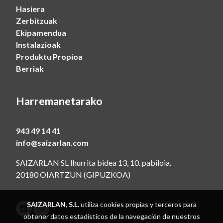
Hasiera
Zerbitzuak
Ekipamendua
Instalazioak
Produktu Propioa
Berriak
Harremanetarako
943 49 14 41
info@saizarlan.com
SAIZARLAN SL Ihurrita bidea 13, 10. pabiloia.
20180 OIARTZUN (GIPUZKOA)
SAIZARLAN, S.L.
utiliza cookies propias y terceros para
obtener datos estadísticos de la navegación de nuestros