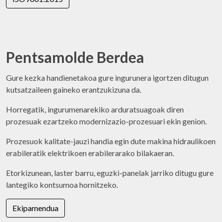
Pentsamolde Berdea
Gure kezka handienetakoa gure ingurunera igortzen ditugun
kutsatzaileen gaineko erantzukizuna da.
Horregatik, ingurumenarekiko arduratsuagoak diren
prozesuak ezartzeko modernizazio-prozesuari ekin genion.
Prozesuok kalitate-jauzi handia egin dute makina hidraulikoen
erabileratik elektrikoen erabilerarako bilakaeran.
Etorkizunean, laster barru, eguzki-panelak jarriko ditugu gure
lantegiko kontsumoa hornitzeko.
Ekipamendua