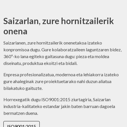
Saizarlan, zure hornitzailerik
onena
Saizarlanen, zure hornitzailerik onenetakoa izateko
konpromisoa dugu. Gure kolaboratzaileen laguntzaren bidez,
360º-ko lana egiteko gaitasuna dugu: pieza eta moldea
diseinatu, produktua ekoitzi eta bidali.
Enpresa profesionalizatua, modernoa eta lehiakorra izateko
gure ahaleginak zure proiektuetarako nahi duzun aliatua
bilakatuko gaituzte.
Horrexegatik dugu ISO9001:2015 ziurtagiria, Saizarlan
industria-kalitateko estandar jakin baten barruan dagoela
bermatzen duena.
ISO9001:2015