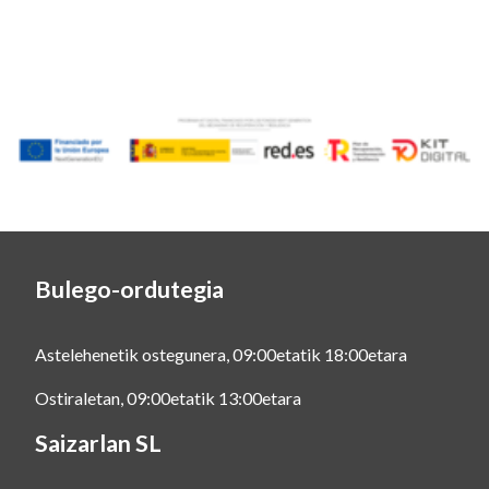
Bulego-ordutegia
Astelehenetik ostegunera, 09:00etatik 18:00etara
Ostiraletan, 09:00etatik 13:00etara
Saizarlan SL