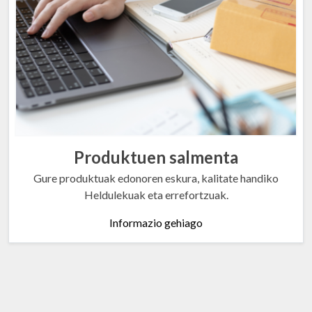
Produktuen salmenta
Gure produktuak edonoren eskura, kalitate handiko
Heldulekuak eta errefortzuak.
Informazio gehiago