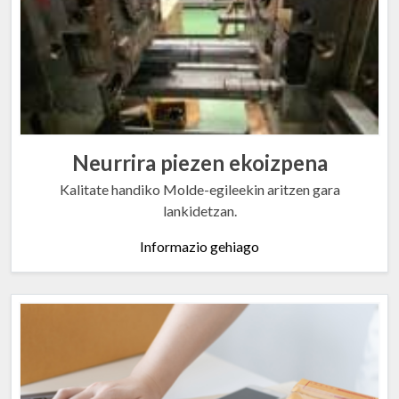
Neurrira piezen ekoizpena
Kalitate handiko Molde-egileekin aritzen gara
lankidetzan.
Informazio gehiago