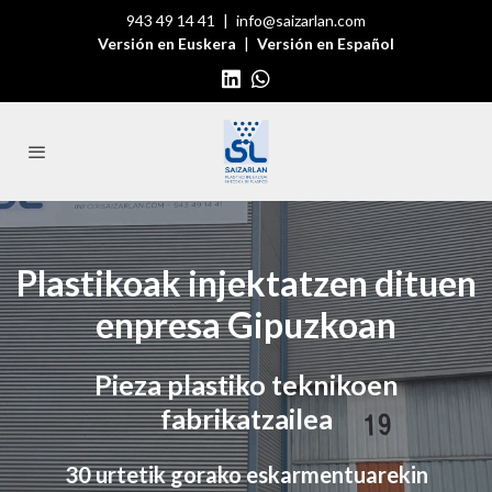
943 49 14 41
|
info@saizarlan.com
Versión en Euskera
|
Versión en Español
Plastikoak injektatzen dituen
enpresa Gipuzkoan
Pieza plastiko teknikoen
fabrikatzailea
30 urtetik gorako eskarmentuarekin