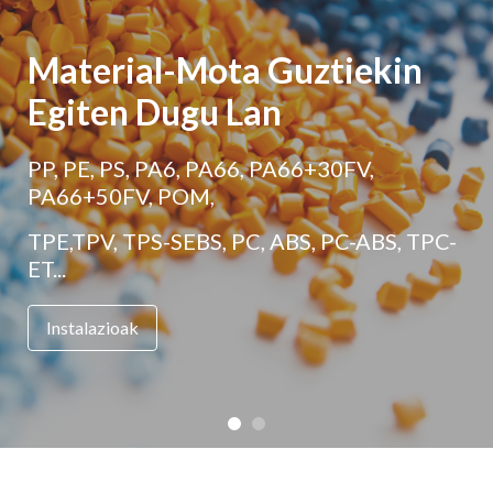
Material-Mota Guztiekin
Egiten Dugu Lan
PP, PE, PS, PA6, PA66, PA66+30FV,
PA66+50FV, POM,
TPE,TPV, TPS-SEBS, PC, ABS, PC-ABS, TPC-
ET...
Instalazioak