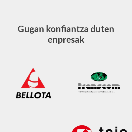
Gugan konfiantza duten
enpresak