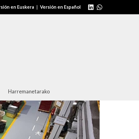
sión en Euskera
|
Versión en Español
Harremanetarako