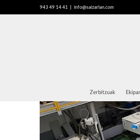
943 49 14 41
|
info@saizarlan.com
Zerbitzuak
Ekip