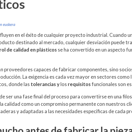
ticos
en euskera
nfluyen en el éxito de cualquier proyecto industrial. Cuando 
oducto destinado al mercado, cualquier desviación puede trad
rol de calidad en plásticos
se ha convertido en un aspecto f
an proveedores capaces de fabricar componentes, sino socios 
roducción. La exigencia es cada vez mayor en sectores como la 
cos, donde las
tolerancias y
los
requisitos
funcionales son e
a de ser una fase final del proceso para convertirse en una fi
a calidad como un compromiso permanente con nuestros clie
uraderas y adaptadas a las necesidades específicas de cada p
ucho antes de fabricar la piez